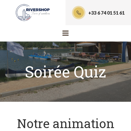
Aller
au
+33 6 74 01 51 61
contenu
Soirée Quiz
Notre animation